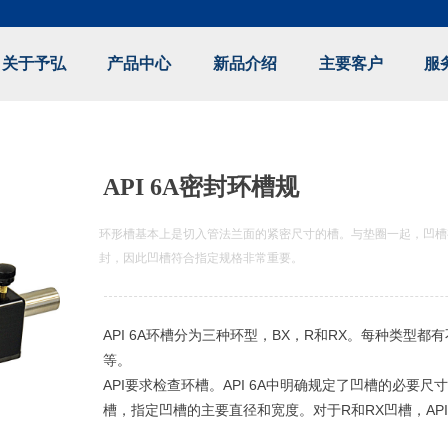
关于予弘
产品中心
新品介绍
主要客户
服
e:Style1,ColorName:Item0,Message:InitError, ControlType:productSlideBi
API 6A密封环槽规
环形槽基本上是切入管法兰面的紧密尺寸的槽。与垫圈一起，凹槽
封，因此凹槽符合指定规格非常重要。
API 6A环槽分为三种环型，BX，R和RX。每种类型都有
等。
API要求检查环槽。
API 6A中明确规定了凹槽的必要尺
槽，指定凹槽的主要直径和宽度。
对于R和RX凹槽，A