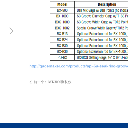
ꁇ
http://gagemaker.com/products/api-6a-seal-ring-groov
前一个：
MT-3000测长仪
ꄴ