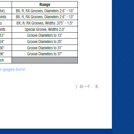
e-gages-bxrx/
后一个：
无
ꄲ