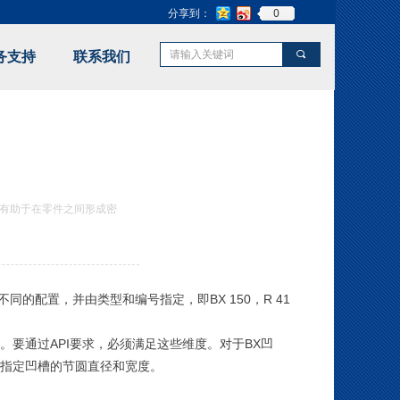
0
分享到：
끠
务支持
联系我们
nd Error:未将对象引用设置到对象的实例。
有助于在零件之间形成密
不同的配置，并由类型和编号指定，即BX 150，R 41
寸。
要通过API要求，必须满足这些维度。
对于BX凹
PI指定凹槽的节圆直径和宽度。