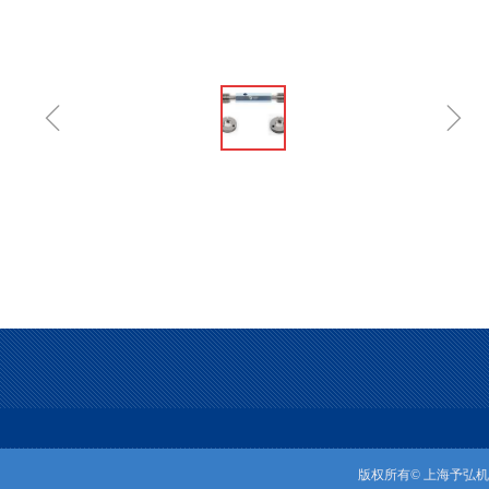
ꁆ
ꁇ
版权所有© 上海予弘