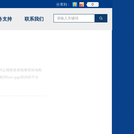
0
分享到：
끠
务支持
联系我们
nd Error:未将对象引用设置到对象的实例。
通规和止规检验者能够很块地检
ore gage和内径千分