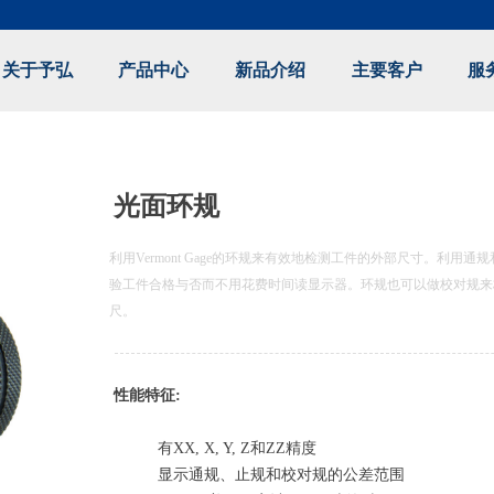
关于予弘
产品中心
新品介绍
主要客户
服
e:Style1,ColorName:Item0,Message:InitError, ControlType:productSlideBi
光面环规
利用Vermont Gage的环规来有效地检测工件的外部尺寸。利用
验工件合格与否而不用花费时间读显示器。环规也可以做校对规来校对b
尺。
性能特征:
有XX, X, Y, Z和ZZ精度
显示通规、止规和校对规的公差范围