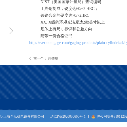
NIST（美国国家计量局）查询编码
工具钢制成，硬度达60/62 HRC；
镀铬合金的硬度达70/72HRC
XX, X级的环规光洁度达2微英寸以上
ꁇ
规体上有尺寸标识和公差方向
随带一份合格证书
https://vermontgage.com/gaging-products/plain-cylindrical/cy
前一个：
调整规
ꄴ
沪ICP备2020030605号-1
沪公网安备31011202
© 上海予弘机电设备有限公司