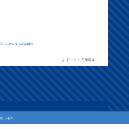
lindrical-ring-gages
后一个：
光面塞规
ꄲ
013745号